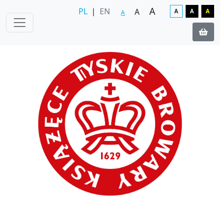
A
PL
|
EN
A
A
A
A
A